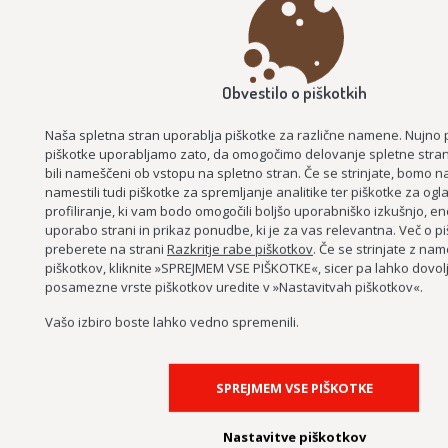
PROJEKT DESIGN MANAGEMENT SLOVENIJA
Obvestilo o piškotkih
Naša spletna stran uporablja piškotke za različne namene. Nujno
piškotke uporabljamo zato, da omogočimo delovanje spletne strani.
bili nameščeni ob vstopu na spletno stran. Če se strinjate, bomo 
namestili tudi piškotke za spremljanje analitike ter piškotke za ogl
profiliranje, ki vam bodo omogočili boljšo uporabniško izkušnjo, e
uporabo strani in prikaz ponudbe, ki je za vas relevantna. Več o pi
BEECOMMUNITY – SKUPNOST S ČEBELAMI IN NARAVO
preberete na strani
Razkritje rabe piškotkov
. Če se strinjate z nam
piškotkov, kliknite »SPREJMEM VSE PIŠKOTKE«, sicer pa lahko dovol
KULINARIKA NAŠIH BABIC
posamezne vrste piškotkov uredite v »Nastavitvah piškotkov«.
ZDRAVILNA NARAVA SLOVENSKIH GORIC – NARAVA, ZDRAVJE, SKUPNO
Vašo izbiro boste lahko vedno spremenili.
ZNANJE
SPREJMEM VSE PIŠKOTKE
Nastavitve piškotkov