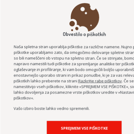
Obvestilo o piškotkih
PROJEKT CROSSCARE
Naša spletna stran uporablja piškotke za različne namene. Nujno
piškotke uporabljamo zato, da omogočimo delovanje spletne strani.
CROSSCARE 2.0
so bili nameščeni ob vstopu na spletno stran. Če se strinjate, bom
napravo namestili tudi piškotke za spremljanje analitike ter piškot
oglaševanje in profiliranje, ki vam bodo omogočili boljšo uporabniš
enostavnejšo uporabo strani in prikaz ponudbe, ki je za vas relev
piškotkih lahko preberete na strani
Razkritje rabe piškotkov
. Če se
namestitvijo vseh piškotkov, kliknite »SPREJMEM VSE PIŠKOTKE«, si
lahko dovoljenja za posamezne vrste piškotkov uredite v »Nastav
piškotkov«.
Vašo izbiro boste lahko vedno spremenili.
PROSTOVOLJSTVO V SKUPNOSTI
SPREJMEM VSE PIŠKOTKE
UČNI MODUL POMOČ NA DOMU