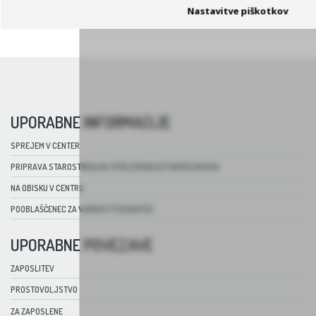
Nastavitve piškotkov
ZDRAVSTVENO NEGOVALNA ENOTA
UPORABNE INFORMACIJE
SPREJEM V CENTER
PRIPRAVA STAROSTNIKA NA SPREJEMANJE POMOČI DRUGIH
NA OBISKU V CENTRU
POOBLAŠČENEC ZA VARNOST PACIENTOV
UPORABNE POVEZAVE
ZAPOSLITEV
PROSTOVOLJSTVO
ZA ZAPOSLENE