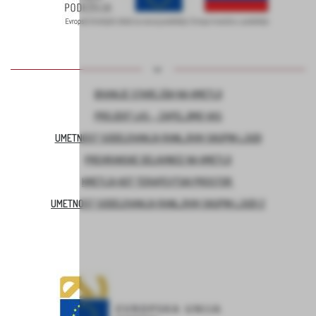
BIVANJE STAREJŠIH NA KMETIJI
PROJEKT LAS – ZAPELJIMO VAS
UMETNOST SODELOVANJA RANLJIVIH SKUPIN LJUDI
PREHRANSKE DELAVNICE NA KMETIJI
KMETIJA KOT TERAPEVTSKI PROSTOR
UMETNOST SODELOVANJA RANLJIVIH SKUPIN LJUDI 2