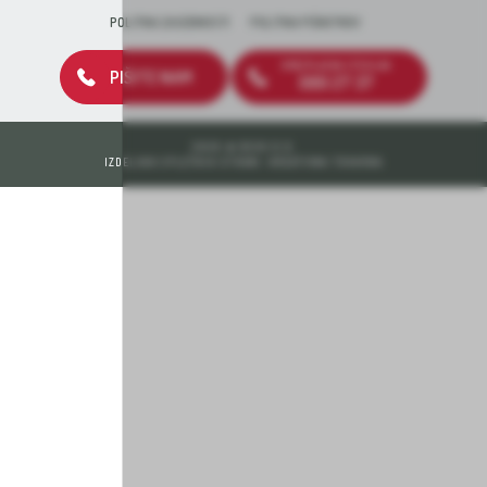
POLITIKA ZASEBNOSTI
POLITIKA PIŠKOTKOV
BREZPLAČNA ŠTEVILKA
PIŠITE NAM
080 27 37
2026 © DEOS D.D.
IZDELAVA SPLETNIH STRANI: KREATIVNA TOVARNA