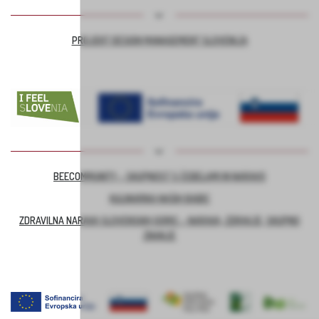
PROJEKT DESIGN MANAGEMENT SLOVENIJA
BEECOMMUNITY – SKUPNOST S ČEBELAMI IN NARAVO
KULINARIKA NAŠIH BABIC
ZDRAVILNA NARAVA SLOVENSKIH GORIC – NARAVA, ZDRAVJE, SKUPNO
ZNANJE