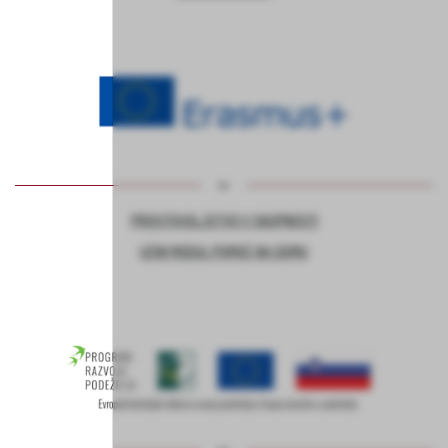
PROSTOVOLJSTVO V SKUPNOSTI
UČNI MODUL POMOČ NA DOMU