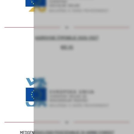
KADROVSKE ŠTIPENDIJE 2026/2027
KOC AS
MEDGENERACIJSKO POVEZOVANJE ZA VARNO STAROST