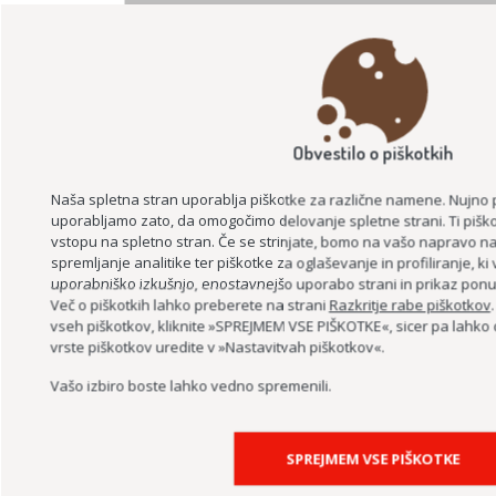
LAHKO BRANJE ZA BISTRI UM
Obvestilo o piškotkih
Naša spletna stran uporablja piškotke za različne namene. Nujno 
uporabljamo zato, da omogočimo delovanje spletne strani. Ti piško
vstopu na spletno stran. Če se strinjate, bomo na vašo napravo nam
spremljanje analitike ter piškotke za oglaševanje in profiliranje, k
uporabniško izkušnjo, enostavnejšo uporabo strani in prikaz ponud
PODPORA PODJETJEM ZA PODALJŠEVANJE DELOVNE AKTIVNOSTI –
Več o piškotkih lahko preberete na strani
Razkritje rabe piškotkov
PROJEKT ASI+
vseh piškotkov, kliknite »SPREJMEM VSE PIŠKOTKE«, sicer pa lahk
vrste piškotkov uredite v »Nastavitvah piškotkov«.
Vašo izbiro boste lahko vedno spremenili.
SPREJMEM VSE PIŠKOTKE