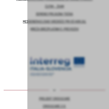
ČUTIM – ŽIVIM
DEMENCI PRIJAZNA TOČKA
MEDGENERACIJSKO SREDIŠČE PRI OŠ HORJUL
MREŽA BREZPLAČNIH E-PREVOZOV
PROJEKT CROSSCARE
CROSSCARE 2.0