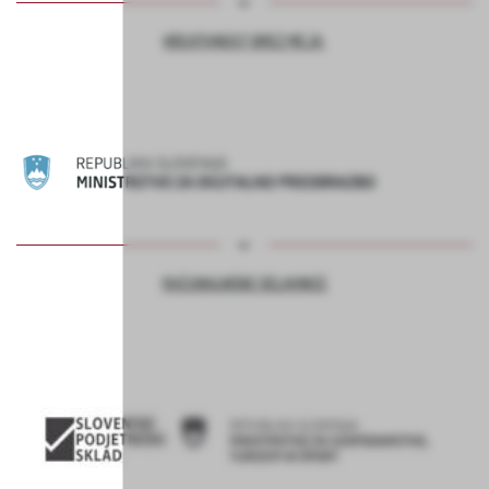
KREATIVNOST BREZ MEJA
RAČUNALNIŠKE DELAVNICE