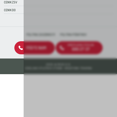
CENIK ZSV
CENIK DO
POLITIKA ZASEBNOSTI
POLITIKA PIŠKOTKOV
BREZPLAČNA ŠTEVILKA
PIŠITE NAM
080 27 37
2026 © DEOS D.D.
IZDELAVA SPLETNIH STRANI: KREATIVNA TOVARNA