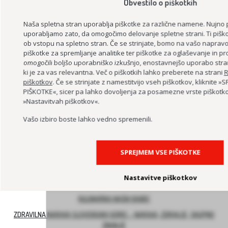
Obvestilo o piškotkih
Naša spletna stran uporablja piškotke za različne namene. Nujno 
uporabljamo zato, da omogočimo delovanje spletne strani. Ti piško
ob vstopu na spletno stran. Če se strinjate, bomo na vašo napravo 
piškotke za spremljanje analitike ter piškotke za oglaševanje in pro
omogočili boljšo uporabniško izkušnjo, enostavnejšo uporabo stra
ki je za vas relevantna. Več o piškotkih lahko preberete na strani
R
piškotkov
. Če se strinjate z namestitvijo vseh piškotkov, kliknite 
PROJEKT DESIGN MANAGEMENT SLOVENIJA
PIŠKOTKE«, sicer pa lahko dovoljenja za posamezne vrste piškotko
»Nastavitvah piškotkov«.
Vašo izbiro boste lahko vedno spremenili.
SPREJMEM VSE PIŠKOTKE
Nastavitve piškotkov
BEECOMMUNITY – SKUPNOST S ČEBELAMI IN NARAVO
KULINARIKA NAŠIH BABIC
ZDRAVILNA NARAVA SLOVENSKIH GORIC – NARAVA, ZDRAVJE, SKUPNO
ZNANJE