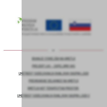
BIVANJE STAREJŠIH NA KMETIJI
PROJEKT LAS – ZAPELJIMO VAS
UMETNOST SODELOVANJA RANLJIVIH SKUPIN LJUDI
PREHRANSKE DELAVNICE NA KMETIJI
KMETIJA KOT TERAPEVTSKI PROSTOR
UMETNOST SODELOVANJA RANLJIVIH SKUPIN LJUDI 2