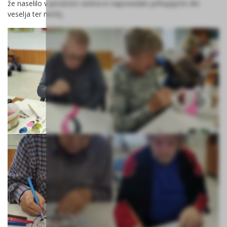
že naselilo v prostore centra in napovedalo prihajajoče dni
veselja ter norčij.