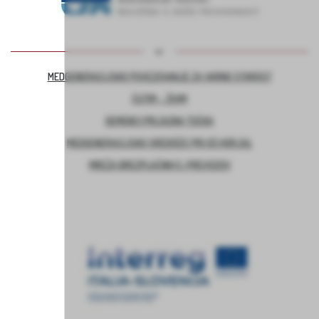
MEDGENERACIJSKO POVEZOVANJE ZA VARNO STAROST
ČUTIM – ŽIVIM
DEMENCI PRIJAZNA TOČKA
MEDGENERACIJSKO SREDIŠČE PRI OŠ HORJUL
MREŽA BREZPLAČNIH E-PREVOZOV