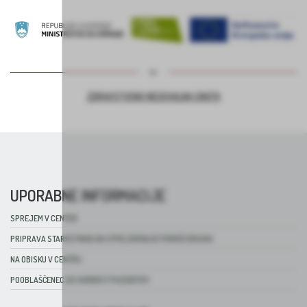
ZDRAVSTVENO NEGOVALNA ENOTA
UPORABNE INFORMACIJE
SPREJEM V CENTER
PRIPRAVA STAROSTNIKA NA SPREJEMANJE POMOČI DRUGIH
NA OBISKU V CENTRU
POOBLAŠČENEC ZA VARNOST PACIENTOV