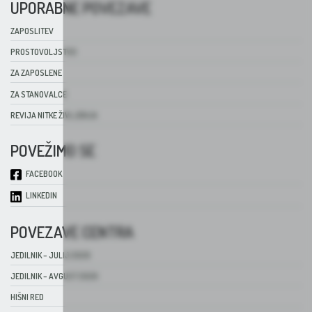
UPORABNE POVEZAVE
ZAPOSLITEV
PROSTOVOLJSTVO
ZA ZAPOSLENE
ZA STANOVALCE
REVIJA NITKE ŽIVLJENJA
POVEŽIMO SE
FACEBOOK
LINKEDIN
POVEZAVE CENTRA
JEDILNIK – JULIJ 2026
JEDILNIK – AVGUST 2026
HIŠNI RED