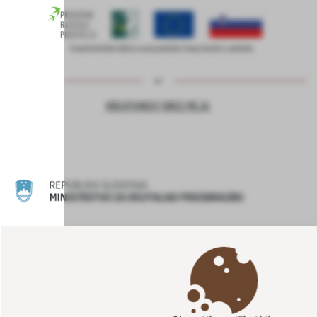
KREATIVNOST BREZ MEJA
RAČUNALNIŠKE DELAVNICE