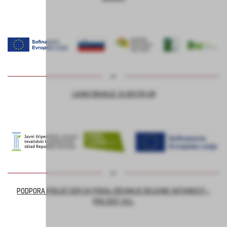
LAHKO BRANJE ZA BISTRI UM
PODPORA PODJETJEM ZA PODALJŠEVANJE DELOVNE AKTIVNOSTI –
PROJEKT ASI+