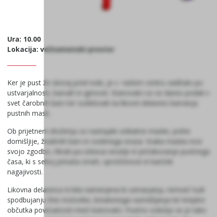
Ura: 10.00
Lokacija: večnamenski prostor
Ker je pust že skoraj pred vrati, je v našem centru zadišalo po
ustvarjalnosti, barvah in igrivosti. Stanovalci so se danes podali v
svet čarobnih barv ter sodelovali na likovni delavnici barvanja
pustnih mask.
Ob prijetnem druženju so nastajale unikatne maske, polne
domišljije, živahnih barv in osebnega izraza. Vsaka maska nosi
svojo zgodbo, hkrati pa odseva veselje in pričakovanje pustnega
časa, ki s seboj prinaša smeh, sproščenost in kanček
nagajivosti.
Likovna delavnica ni bila namenjena le ustvarjanju, temveč tudi
spodbujanju fine motorike, kreativnega razmišljanja ter krepitvi
občutka povezanosti med stanovalci. Pustno vzdušje se je tako