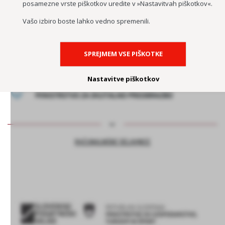
posamezne vrste piškotkov uredite v »Nastavitvah piškotkov«.
Vašo izbiro boste lahko vedno spremenili.
KREATIVNOST BREZ MEJA
SPREJMEM VSE PIŠKOTKE
Nastavitve piškotkov
RAČUNALNIŠKE DELAVNICE