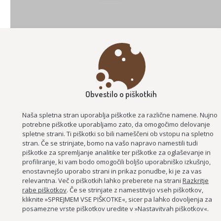
Obvestilo o piškotkih
Naša spletna stran uporablja piškotke za različne namene. Nujno
potrebne piškotke uporabljamo zato, da omogočimo delovanje
spletne strani. Ti piškotki so bili nameščeni ob vstopu na spletno
MEDGENERACIJSKO POVEZOVANJE ZA VARNO STAROST
stran. Če se strinjate, bomo na vašo napravo namestili tudi
ČUTIM – ŽIVIM
piškotke za spremljanje analitike ter piškotke za oglaševanje in
profiliranje, ki vam bodo omogočili boljšo uporabniško izkušnjo,
DEMENCI PRIJAZNA TOČKA
enostavnejšo uporabo strani in prikaz ponudbe, ki je za vas
MEDGENERACIJSKO SREDIŠČE PRI OŠ HORJUL
relevantna. Več o piškotkih lahko preberete na strani
Razkritje
rabe piškotkov
. Če se strinjate z namestitvijo vseh piškotkov,
MREŽA BREZPLAČNIH E-PREVOZOV
kliknite »SPREJMEM VSE PIŠKOTKE«, sicer pa lahko dovoljenja za
posamezne vrste piškotkov uredite v »Nastavitvah piškotkov«.