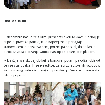
URA: ob 10.00
6. decembra nas je že zjutraj presenetil sveti Miklavž. S seboj je
pripeljal pravega parklja, ki je najprej malo ponagajal
stanovalcem in obiskovalcem, potem pa se skril, da so lahko
otroci iz vrtca Notranje Gorice nastopili s pesmijo in plesom.
Miklavž je vse skupaj obdaril z bonboni, potem pa odšel obiskat
še vse stanovalce, ki se prireditve, zaradi zdravstvenih razlogov,
žal niso mogli udeležiti v našem preddverju. Veselje in sreča sta
bila nepopisna.