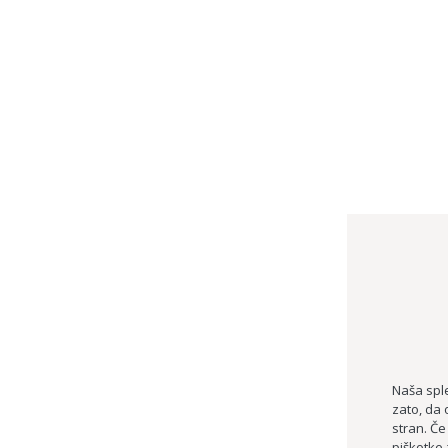
Naša spl
zato, da 
stran. Če
piškotke 