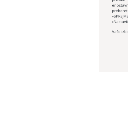
enostavne
preberet
»SPREJME
»Nastavit
Vašo izbi