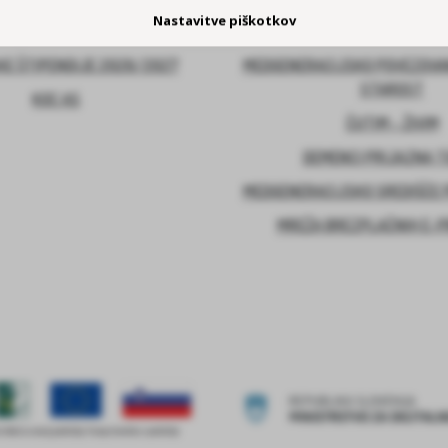
Nastavitve piškotkov
E ŠTIPENDIJE 2026/2027
MEDGENERACIJSKO POVEZOVA
STAROST
KOC AS
ČUTIM – ŽIVIM
DEMENCI PRIJAZNA 
MEDGENERACIJSKO SREDIŠČE P
MREŽA BREZPLAČNIH E-