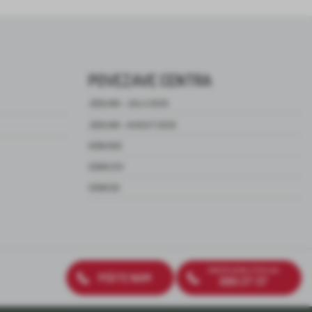
POVEZAVE CENTRA
JEDILNIK – JULIJ 2026
JEDILNIK – AVGUST 2026
HIŠNI RED
CENIK ZSV
CENIK DO
BREZPLAČNA ŠTEVILKA
PIŠITE NAM
080 27 37