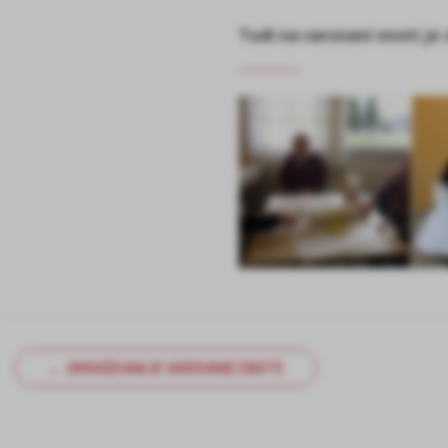
Tudi na varovani enoti je
← OKRAŠEVANJE VAROVANE ENOTE