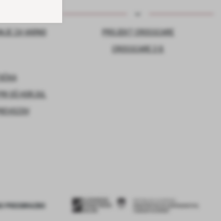
NJE ZA VARNO
PROJEKT CROSSCARE
CROSSCARE 2.0
TOČKA
RI OŠ HORJUL
PREVOZOV