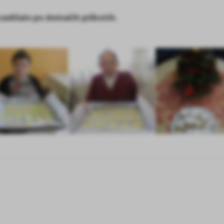
 zadišalo po domačih piškotih.