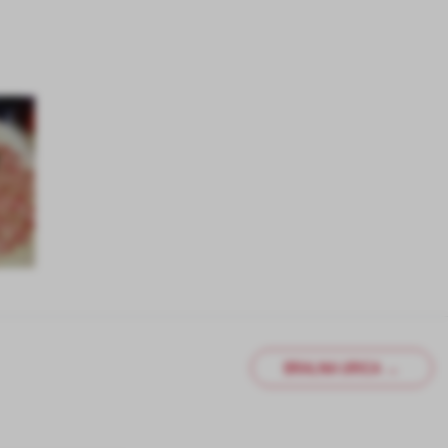
BRALNA URICA →