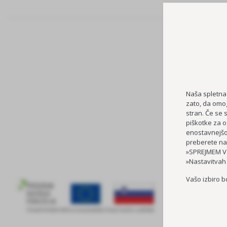
Naša spletna
zato, da omog
stran. Če se 
piškotke za o
enostavnejšo 
preberete na
»SPREJMEM VS
»Nastavitvah
Vašo izbiro b