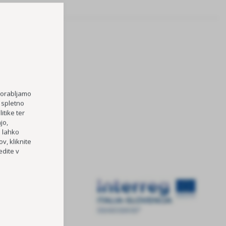
porabljamo
 spletno
itike ter
jo,
h lahko
v, kliknite
dite v