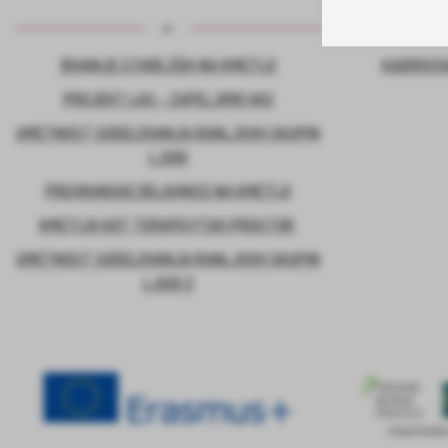
BIVANJE STAREJŠIH NA KMETIJI
KADROVSK
PROJEKT LAS – ZAPELJIMO VAS
UMETNOST SODELOVANJA RANLJIVIH SKUPIN
LJUDI
PREHRANSKE DELAVNICE NA KMETIJI
KMETIJA KOT TERAPEVTSKI PROSTOR
UMETNOST SODELOVANJA RANLJIVIH SKUPIN
LJUDI 2