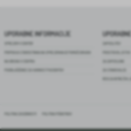
UPORABNE INFORMACIJE
UPORABNE
SPREJEM V CENTER
ZAPOSLITEV
PRIPRAVA STAROSTNIKA NA SPREJEMANJE POMOČI DRUGIH
PROSTOVOLJSTVO
NA OBISKU V CENTRU
ZA ZAPOSLENE
POOBLAŠČENEC ZA VARNOST PACIENTOV
ZA STANOVALCE
REVIJA NITKE ŽIVL
POLITIKA ZASEBNOSTI
POLITIKA PIŠKOTKOV