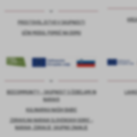
KRE
PROSTOVOLJSTVO V SKUPNOSTI
UČNI MODUL POMOČ NA DOMU
BEECOMMUNITY – SKUPNOST S ČEBELAMI IN
LAHKO
NARAVO
KULINARIKA NAŠIH BABIC
ZDRAVILNA NARAVA SLOVENSKIH GORIC –
NARAVA, ZDRAVJE, SKUPNO ZNANJE