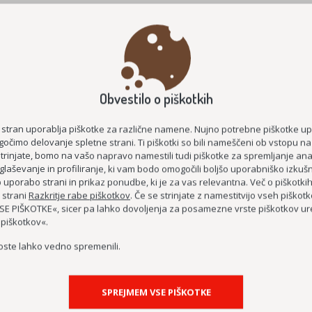
NAZAJ
Obvestilo o piškotkih
 stran uporablja piškotke za različne namene. Nujno potrebne piškotke u
očimo delovanje spletne strani. Ti piškotki so bili nameščeni ob vstopu na
strinjate, bomo na vašo napravo namestili tudi piškotke za spremljanje anal
glaševanje in profiliranje, ki vam bodo omogočili boljšo uporabniško izkušn
PROJEKTI
uporabo strani in prikaz ponudbe, ki je za vas relevantna. Več o piškotki
 strani
Razkritje rabe piškotkov
. Če se strinjate z namestitvijo vseh piškotko
E PIŠKOTKE«, sicer pa lahko dovoljenja za posamezne vrste piškotkov ure
 piškotkov«.
oste lahko vedno spremenili.
SPREJMEM VSE PIŠKOTKE