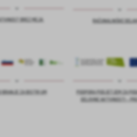
ATIVNOST BREZ MEJA
RAČUNALNIŠKE DELA
 BRANJE ZA BISTRI UM
PODPORA PODJETJEM ZA PO
DELOVNE AKTIVNOSTI – PR