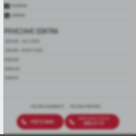
FACEBOOK
LINKEDIN
POVEZAVE CENTRA
JEDILNIK – JULIJ 2026
JEDILNIK – AVGUST 2026
HIŠNI RED
CENIK ZSV
CENIK DO
POLITIKA ZASEBNOSTI
POLITIKA PIŠKOTKOV
BREZPLAČNA ŠTEVILKA
PIŠITE NAM
080 27 37