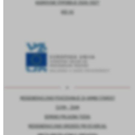
KADROVSKE ŠTIPENDIJE 2026/2027
KOC AS
MEDGENERACIJSKO POVEZOVANJE ZA VARNO STAROST
ČUTIM – ŽIVIM
DEMENCI PRIJAZNA TOČKA
MEDGENERACIJSKO SREDIŠČE PRI OŠ HORJUL