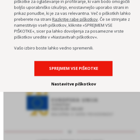
piškotke za oglaševanje in profiliranje, ki vam bodo omogočili
BIVANJE STAREJŠIH NA KMETIJI
boljšo uporabniško izkušnjo, enostavnejšo uporabo strani in
prikaz ponudbe, ki je za vas relevantna. Več o piškotkih lahko
PROJEKT LAS – ZAPELJIMO VAS
preberete na strani
Razkritje rabe piškotkov
. Če se strinjate z
UMETNOST SODELOVANJA RANLJIVIH SKUPIN LJUDI
namestitvijo vseh piškotkov, kliknite »SPREJMEM VSE
PIŠKOTKE«, sicer pa lahko dovoljenja za posamezne vrste
PREHRANSKE DELAVNICE NA KMETIJI
piškotkov uredite v »Nastavitvah piškotkov«.
KMETIJA KOT TERAPEVTSKI PROSTOR
Vašo izbiro boste lahko vedno spremenili.
UMETNOST SODELOVANJA RANLJIVIH SKUPIN LJUDI 2
SPREJMEM VSE PIŠKOTKE
Nastavitve piškotkov