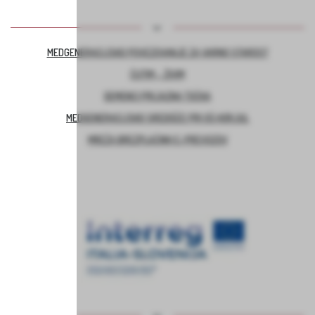
MEDGENERACIJSKO POVEZOVANJE ZA VARNO STAROST
ČUTIM – ŽIVIM
DEMENCI PRIJAZNA TOČKA
MEDGENERACIJSKO SREDIŠČE PRI OŠ HORJUL
MREŽA BREZPLAČNIH E-PREVOZOV