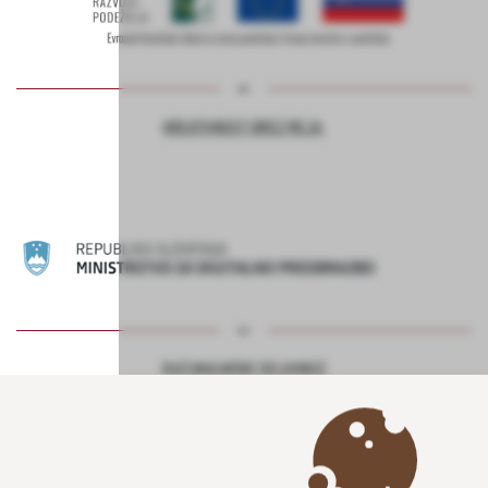
KREATIVNOST BREZ MEJA
RAČUNALNIŠKE DELAVNICE