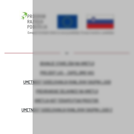
BIVANJE STAREJŠIH NA KMETIJI
PROJEKT LAS – ZAPELJIMO VAS
UMETNOST SODELOVANJA RANLJIVIH SKUPIN LJUDI
PREHRANSKE DELAVNICE NA KMETIJI
KMETIJA KOT TERAPEVTSKI PROSTOR
UMETNOST SODELOVANJA RANLJIVIH SKUPIN LJUDI 2