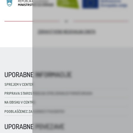
ZDRAVSTVENO NEGOVALNA ENOTA
UPORABNE INFORMACIJE
SPREJEM V CENTER
PRIPRAVA STAROSTNIKA NA SPREJEMANJE POMOČI DRUGIH
NA OBISKU V CENTRU
POOBLAŠČENEC ZA VARNOST PACIENTOV
UPORABNE POVEZAVE