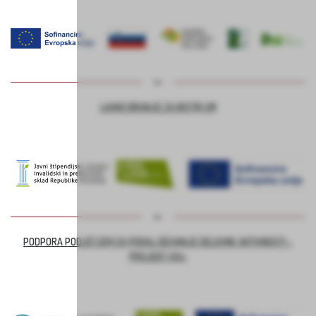
LAHKO BRANJE ZA BISTRI UM
PODPORA PODJETJEM ZA PODALJŠEVANJE DELOVNE AKTIVNOSTI –
PROJEKT ASI+