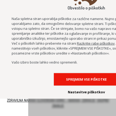
Obvestilo o piškotkih
Naša spletna stran uporablja piškotke za različne namene. Nujno 
uporabljamo zato, da omogočimo delovanje spletne strani. Ti piško
vstopu na spletno stran. Če se strinjate, bomo na vašo napravo nam
spremljanje analitike ter piškotke za oglaševanje in profiliranje, k
PROJEKT DESIGN MANAGEMENT SLOVENIJA
uporabniško izkušnjo, enostavnejšo uporabo strani in prikaz ponud
Več o piškotkih lahko preberete na strani
Razkritje rabe piškotkov
namestitvijo vseh piškotkov, kliknite »SPREJMEM VSE PIŠKOTKE«, si
posamezne vrste piškotkov uredite v »Nastavitvah piškotkov«.
Vašo izbiro boste lahko vedno spremenili.
SPREJMEM VSE PIŠKOTKE
BEECOMMUNITY – SKUPNOST S ČEBELAMI IN NARAVO
Nastavitve piškotkov
KULINARIKA NAŠIH BABIC
ZDRAVILNA NARAVA SLOVENSKIH GORIC – NARAVA, ZDRAVJE, SKUPNO
ZNANJE