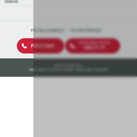
CENIK DO
POLITIKA ZASEBNOSTI
POLITIKA PIŠKOTKOV
BREZPLAČNA ŠTEVILKA
PIŠITE NAM
080 27 37
2026 © DEOS D.D.
IZDELAVA SPLETNIH STRANI: KREATIVNA TOVARNA