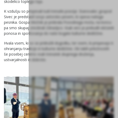
skodelico toplega čaja.
K vzdušju so prispevali tudi trenutki poezije. Stanovalec gospod
Sivec je predstavil svojo avtorsko pesem, ki opeva našega
pesnika. Gospa Močnik je prebrala Povodnega moža, na koncu
pa smo skupaj zrecitirali Zdravljico. Vsak verz je prebudil občutek
ponosa in spoštovanja do naše bogate kulturne dediščine.
Hvala vsem, ki so se pridružili dogodku, ter vsem, ki prispevajo k
ohranjanju tradicije in kulturne dediščine. Ob takih priložnostih
še posebej cenimo vsak trenutek skupnega druženja,
ustvarjalnosti in dobrote.