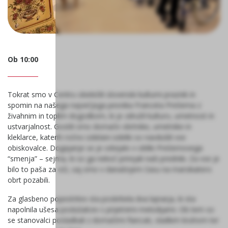
Ob 10:00
Tokrat smo v Centru obeležili slovenski kulturni praznik in
spomin na našega največjega pesnika Franceta Prešerna z
živahnim in toplim dogodkom, ki je združil kulturo, umetnost in
ustvarjalnost. Gostili smo domače obrtnike, umetnike in
kleklarce, katerih ročno izdelani izdelki so navdušili vse
obiskovalce. Dogajanje se je odvijalo v obliki Prešernovega
“smenja” – sejma, ki so ga nekoč prirejali naši predniki. Za vse je
bilo to paša za oči, saj smo v današnjem času na marsikatero
obrt pozabili.
Za glasbeno popestritev sta poskrbela dva lajnarja, ki sta
napolnila ušesa poslušalcev s prijetnimi melodijami. Ob tem so
se stanovalci posladkali z domačimi flancati, sladkim kruhom ter