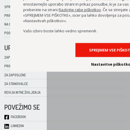
enostavnejšo uporabo strani in prikaz ponudbe, ki je za vas 
SPREJEM V CENTER
preberete na strani
Razkritje rabe piškotkov
. Če se strinjate
»SPREJMEM VSE PIŠKOTKE«, sicer pa lahko dovoljenja za pos
PRIPRAVA STAROSTNIKA NA SPREJEMANJE POMOČI DRUGIH
»Nastavitvah piškotkov«.
NA OBISKU V CENTRU
Vašo izbiro boste lahko vedno spremenili.
POOBLAŠČENEC ZA VARNOST PACIENTOV
UPORABNE POVEZAVE
SPREJMEM VSE PIŠKO
ZAPOSLITEV
Nastavitve piškotk
PROSTOVOLJSTVO
ZA ZAPOSLENE
ZA STANOVALCE
REVIJA NITKE ŽIVLJENJA
POVEŽIMO SE
FACEBOOK
LINKEDIN