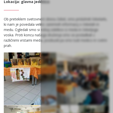
Lokacija: glavna jedilnica
Ob preteklem svetovnem dnevu čebel, smo prisluhnili čebelarki,
ki nam je povedala veliko zanimivih informacij o čebelah in
medu. Ogledali smo si nekaj izdelkov iz meda in čebeljega
voska. Proti koncu našega druženja smo se posladkali z
različnimi vrstami meda, poizkusili pa smo tudi medico in cvetni
prah.