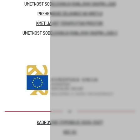
UMETNOST SODELOVANJA RANLJIVIH SKUPIN LJUDI
PREHRANSKE DELAVNICE NA KMETIJI
KMETIJA KOT TERAPEVTSKI PROSTOR
UMETNOST SODELOVANJA RANLJIVIH SKUPIN LJUDI 2
KADROVSKE ŠTIPENDIJE 2026/2027
KOC AS