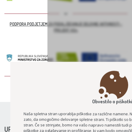
PODPORA PODJETJEM ZA PODALJŠEVANJE DELOVNE AKTIVNOSTI –
PROJEKT ASI+
ZDRAVSTVENO NEGOVALNA ENOTA
Obvestilo o piškotk
Naša spletna stran uporablja piškotke za različne namene.
zato, da omogočimo delovanje spletne strani. Ti piškotki so 
stran. Če se strinjate, bomo na vašo napravo namestili tudi p
UPORABNE INFORMACIJE
piškotke za oglaševanje in profiliranje, ki vam bodo omogočil