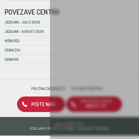
POVEZAVE CENTRA
JEDILNIK – JULIJ 2026
JEDILNIK – AVGUST 2026
HIŠNI RED
CENIK ZSV
CENIK DO
POLITIKA ZASEBNOSTI
POLITIKA PIŠKOTKOV
BREZPLAČNA ŠTEVILKA
PIŠITE NAM
080 27 37
2026 © DEOS D.D.
IZDELAVA SPLETNIH STRANI: KREATIVNA TOVARNA