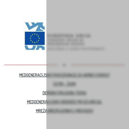
MEDGENERACIJSKO POVEZOVANJE ZA VARNO STAROST
ČUTIM – ŽIVIM
DEMENCI PRIJAZNA TOČKA
MEDGENERACIJSKO SREDIŠČE PRI OŠ HORJUL
MREŽA BREZPLAČNIH E-PREVOZOV