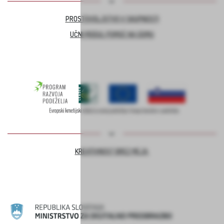
PROSTOVOLJSTVO V SKUPNOSTI
UČNI MODUL POMOČ NA DOMU
KREATIVNOST BREZ MEJA