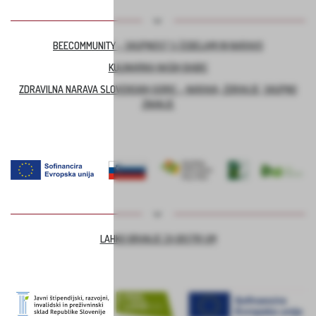
BEECOMMUNITY – SKUPNOST S ČEBELAMI IN NARAVO
KULINARIKA NAŠIH BABIC
ZDRAVILNA NARAVA SLOVENSKIH GORIC – NARAVA, ZDRAVJE, SKUPNO
ZNANJE
LAHKO BRANJE ZA BISTRI UM