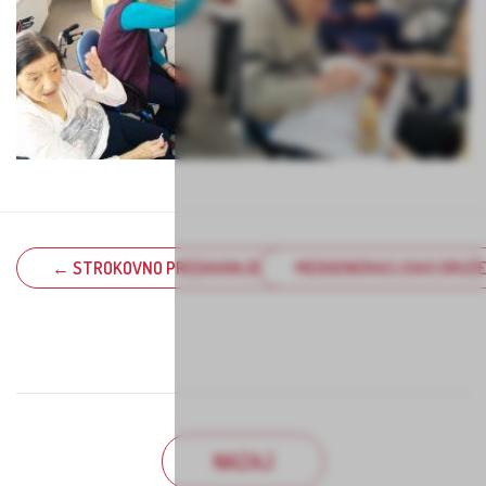
← STROKOVNO PREDAVANJE »PSIHOFIZIČNE SPREMEMBE, K
MEDGENERACIJSKO DRUŽE
NAZAJ