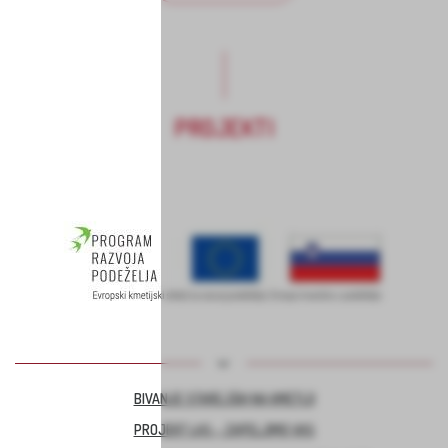
PROJEKTI
BIVANJE STAREJŠIH NA KMETIJI
PROJEKT LAS – ZAPELJIMO VAS