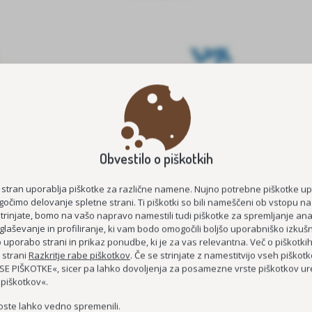
Obvestilo o piškotkih
E ŠTIPENDIJE 2026/2027
MEDGENERACIJSKO POVEZOVA
STAROST
KOC AS
 stran uporablja piškotke za različne namene. Nujno potrebne piškotke u
očimo delovanje spletne strani. Ti piškotki so bili nameščeni ob vstopu na
ČUTIM – ŽIVIM
strinjate, bomo na vašo napravo namestili tudi piškotke za spremljanje anal
glaševanje in profiliranje, ki vam bodo omogočili boljšo uporabniško izkušn
DEMENCI PRIJAZNA 
uporabo strani in prikaz ponudbe, ki je za vas relevantna. Več o piškotki
MEDGENERACIJSKO SREDIŠČE P
 strani
Razkritje rabe piškotkov
. Če se strinjate z namestitvijo vseh piškotko
E PIŠKOTKE«, sicer pa lahko dovoljenja za posamezne vrste piškotkov ure
MREŽA BREZPLAČNIH E-
 piškotkov«.
oste lahko vedno spremenili.