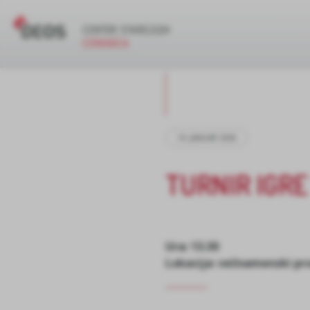
14. JANUAR 2026
TURNIR IGRE
Ura: 13.30
Lokacija: večnamenski pr