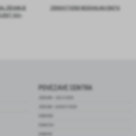
DALJŠEVANJE
ZDRAVSTVENO NEGOVALNA ENOTA
OJEKT ASI+
POVEZAVE CENTRA
JEDILNIK – JULIJ 2026
JEDILNIK – AVGUST 2026
HIŠNI RED
CENIK ZSV
CENIK DO