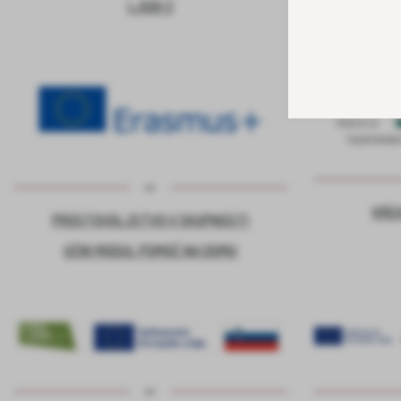
LJUDI 2
KRE
PROSTOVOLJSTVO V SKUPNOSTI
UČNI MODUL POMOČ NA DOMU