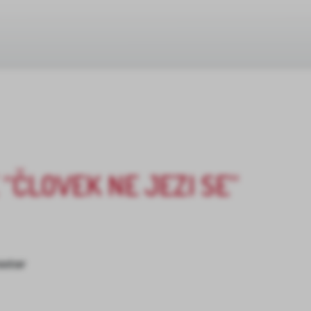
 “ČLOVEK NE JEZI SE”
ostor