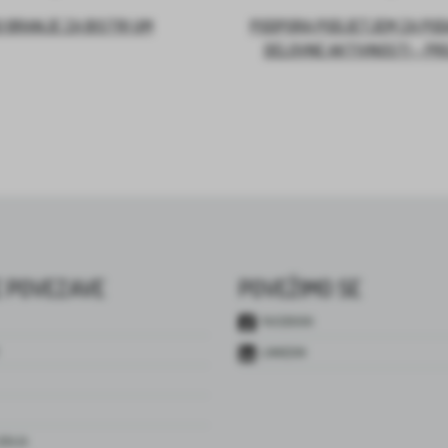
 BRANJE ZA BISTRI UM
PODPORA PODJETJEM ZA PO
DELOVNE AKTIVNOSTI – PR
 POVEZAVE
POVEŽIMO SE
FACEBOOK
LINKEDIN
JENJA