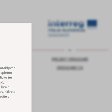
NJE ZA VARNO
PROJEKT CROSSCARE
CROSSCARE 2.0
porabljamo
 spletno
itike ter
jo,
TOČKA
h lahko
RI OŠ HORJUL
v, kliknite
dite v
PREVOZOV