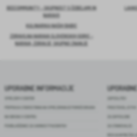
BEECOMMUNITY – SKUPNOST S ČEBELAMI IN
LAHKO
NARAVO
KULINARIKA NAŠIH BABIC
ZDRAVILNA NARAVA SLOVENSKIH GORIC –
NARAVA, ZDRAVJE, SKUPNO ZNANJE
UPORABNE INFORMACIJE
UPORABNE
SPREJEM V CENTER
ZAPOSLITEV
PRIPRAVA STAROSTNIKA NA SPREJEMANJE POMOČI DRUGIH
PROSTOVOLJSTVO
NA OBISKU V CENTRU
ZA ZAPOSLENE
POOBLAŠČENEC ZA VARNOST PACIENTOV
ZA STANOVALCE
REVIJA NITKE ŽIVL