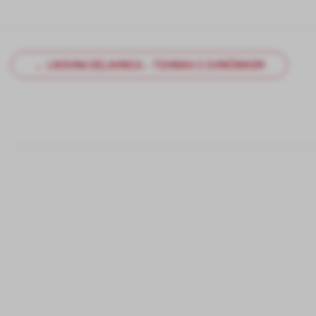
← LIKOVNA DELAVNICA – TEHNIKA S SVINČNIKOM