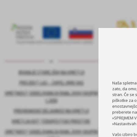
BIVANJE STAREJŠIH NA KMETIJI
KADROVSK
PROJEKT LAS – ZAPELJIMO VAS
Naša spletna
zato, da omog
UMETNOST SODELOVANJA RANLJIVIH SKUPIN
stran. Če se 
piškotke za o
LJUDI
enostavnejšo 
PREHRANSKE DELAVNICE NA KMETIJI
preberete na
»SPREJMEM VS
KMETIJA KOT TERAPEVTSKI PROSTOR
»Nastavitvah
UMETNOST SODELOVANJA RANLJIVIH SKUPIN
Vašo izbiro b