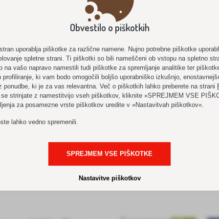
MEDGENERACIJSKO SREDIŠČE P
MREŽA BREZPLAČNIH E-
Obvestilo o piškotkih
stran uporablja piškotke za različne namene. Nujno potrebne piškotke uporab
ovanje spletne strani. Ti piškotki so bili nameščeni ob vstopu na spletno str
o na vašo napravo namestili tudi piškotke za spremljanje analitike ter piškotk
n profiliranje, ki vam bodo omogočili boljšo uporabniško izkušnjo, enostavnej
az ponudbe, ki je za vas relevantna. Več o piškotkih lahko preberete na strani
 se strinjate z namestitvijo vseh piškotkov, kliknite »SPREJMEM VSE PIŠK
ljenja za posamezne vrste piškotkov uredite v »Nastavitvah piškotkov«.
oste lahko vedno spremenili.
SPREJMEM VSE PIŠKOTKE
ATIVNOST BREZ MEJA
RAČUNALNIŠKE DELA
Nastavitve piškotkov