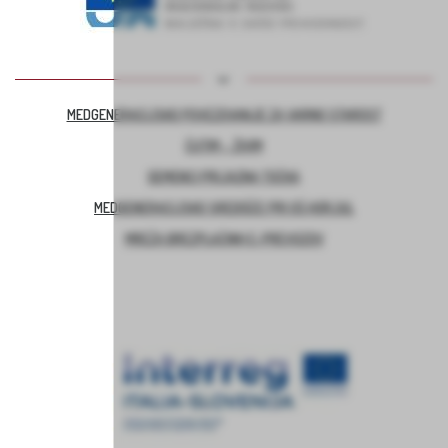
MEDGENERACIJSKO POVEZOVANJE ZA VARNO STAROST
ČUTIM – ŽIVIM
DEMENCI PRIJAZNA TOČKA
MEDGENERACIJSKO SREDIŠČE PRI OŠ HORJUL
MREŽA BREZPLAČNIH E-PREVOZOV