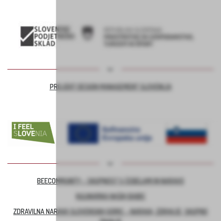
PROJEKT DESIGN MANAGEMENT SLOVENIJA
BEECOMMUNITY – SKUPNOST S ČEBELAMI IN NARAVO
KULINARIKA NAŠIH BABIC
ZDRAVILNA NARAVA SLOVENSKIH GORIC – NARAVA, ZDRAVJE, SKUPNO