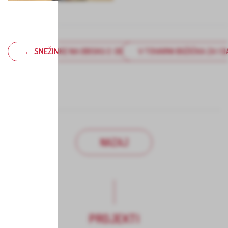
← SNEŽINKE NA OBISKU 2. DEL – MEDGENERACIJSKO VARST
V TOVARNI BOŽIČKA ZA 1 
NAZAJ
PROJEKTI