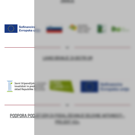
ZNANJE
LAHKO BRANJE ZA BISTRI UM
PODPORA PODJETJEM ZA PODALJŠEVANJE DELOVNE AKTIVNOSTI –
PROJEKT ASI+