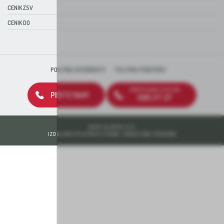
CENIK ZSV
CENIK DO
POLITIKA ZASEBNOSTI
POLITIKA PIŠKOTKOV
BREZPLAČNA ŠTEVILKA
PIŠITE NAM
080 27 37
2026 © DEOS D.D.
IZDELAVA SPLETNIH STRANI: KREATIVNA TOVARNA