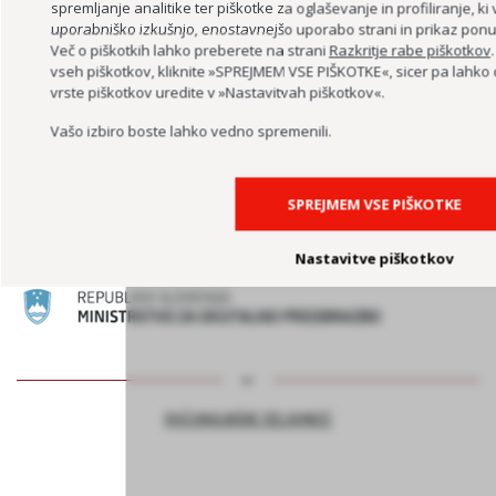
spremljanje analitike ter piškotke za oglaševanje in profiliranje, k
uporabniško izkušnjo, enostavnejšo uporabo strani in prikaz ponud
Več o piškotkih lahko preberete na strani
Razkritje rabe piškotkov
vseh piškotkov, kliknite »SPREJMEM VSE PIŠKOTKE«, sicer pa lahk
vrste piškotkov uredite v »Nastavitvah piškotkov«.
Vašo izbiro boste lahko vedno spremenili.
KREATIVNOST BREZ MEJA
SPREJMEM VSE PIŠKOTKE
Nastavitve piškotkov
RAČUNALNIŠKE DELAVNICE