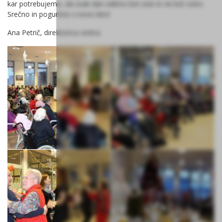
kar potrebujemo, da vsak dan vidimo kot izziv in ne kot oviro.
Srečno in pogumno v novo leto!
Ana Petrič, direktorica centra