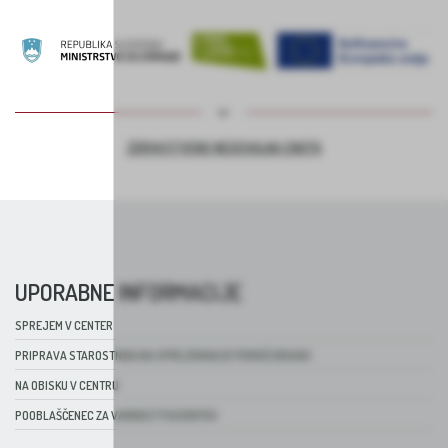
ZDRAVSTVENO NEGOVALNA ENOTA
UPORABNE INFORMACIJE
SPREJEM V CENTER
PRIPRAVA STAROSTNIKA NA SPREJEMANJE POMOČI DRUGIH
NA OBISKU V CENTRU
POOBLAŠČENEC ZA VARNOST PACIENTOV