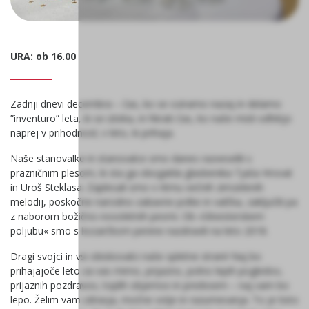
URA: ob 16.00
Zadnji dnevi decembra – čas, ko se oziramo nazaj in delamo
”inventuro” leta, ki se izteka, in hkrati čas, ko naše misli odhitijo
naprej v prihodnost; v leto, ki prihaja.
Naše stanovalke in stanovalce smo danes razveselili s
prazničnim plesom, ki sta ga obogatila glasbenika Tjaša Hrovat
in Uroš Steklasa. Zaplesali smo v ritmu večnih zimzelenih
melodij, poskočne narodno-zabavne polke in valčka, zaključili pa
z naborom božično-novoletnih pesmi. Ob »Silvesterskem
poljubu« smo s kozarčkom penine nazdravili na leto 2018.
Dragi svojci in vsi obiskovalci naše spletne strani! Naj bo
prihajajoče leto za vas mirno, prijazno, polno lepih pogledov,
prijaznih pozdravov, toplih objemov in predvsem – naj vam bo
lepo. Želim vam zdravja, močne volje in razumevanja. To je tisto