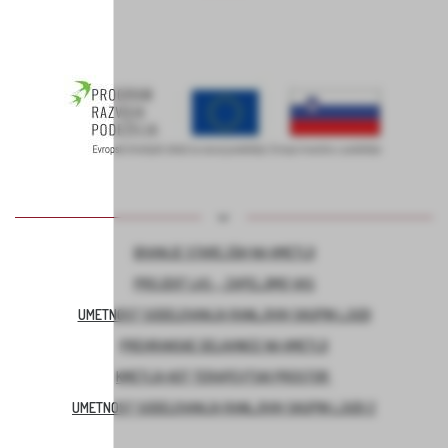
BIVANJE STAREJŠIH NA KMETIJI
PROJEKT LAS – ZAPELJIMO VAS
UMETNOST SODELOVANJA RANLJIVIH SKUPIN LJUDI
PREHRANSKE DELAVNICE NA KMETIJI
KMETIJA KOT TERAPEVTSKI PROSTOR
UMETNOST SODELOVANJA RANLJIVIH SKUPIN LJUDI 2