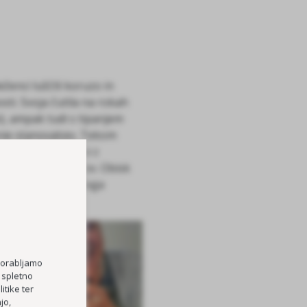
ženci luščili koruzo in
osti. Svoja čutila na rokah
i), ampak tudi s tipanjem
ženje stanovalcev. Tekom
ovalcem s težavami z
veselju stanovalcev. Obisk
z sredstev Evropskega
porabljamo
 spletno
itike ter
jo,