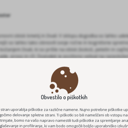
ostor
ovni obisk kmetij in živali. V sklopu dogodka so lahko udele
arejši so lahko tako obnovili svoje ročne in kognitivne spretn
ožanjem živali, ki so prišle na obisk (kokoš, petelin in zajčk
 ajde, proso in rž). Dogodek je pozitivno vplival na razpolo
 krožili tudi po sobah, da smo lahko popestrili dan tudi stan
nco. Pozitivni učinek druženja z živalmi je viden v sreči in 
rojekta »Kmetija kot terapevtski prostor«, ki se sofinancira i
j podeželja.
Obvestilo o piškotkih
 stran uporablja piškotke za različne namene. Nujno potrebne piškotke u
očimo delovanje spletne strani. Ti piškotki so bili nameščeni ob vstopu na
strinjate, bomo na vašo napravo namestili tudi piškotke za spremljanje anal
glaševanje in profiliranje, ki vam bodo omogočili boljšo uporabniško izkušn