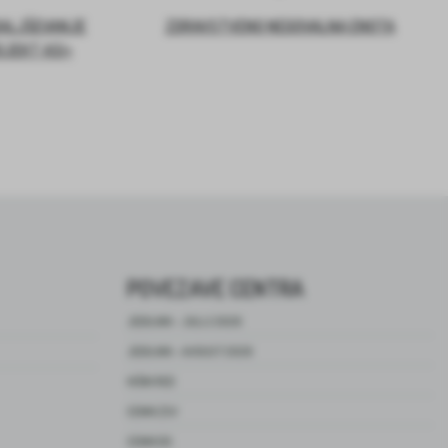
DALJŠEVANJE
ZDRAVSTVENO NEGOVALNA ENOTA
OJEKT ASI+
POVEZAVE CENTRA
JEDILNIK – JULIJ 2026
JEDILNIK – AVGUST 2026
HIŠNI RED
CENIK ZSV
CENIK DO