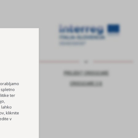
NJE ZA VARNO
PROJEKT CROSSCARE
CROSSCARE 2.0
porabljamo
 spletno
itike ter
jo,
TOČKA
h lahko
RI OŠ HORJUL
v, kliknite
dite v
PREVOZOV