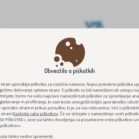
Obvestilo o piškotkih
E ŠTIPENDIJE 2026/2027
MEDGENERACIJSKO POVEZOVA
STAROST
KOC AS
 stran uporablja piškotke za različne namene. Nujno potrebne piškotke u
očimo delovanje spletne strani. Ti piškotki so bili nameščeni ob vstopu na
ČUTIM – ŽIVIM
strinjate, bomo na vašo napravo namestili tudi piškotke za spremljanje anal
glaševanje in profiliranje, ki vam bodo omogočili boljšo uporabniško izkušn
DEMENCI PRIJAZNA 
uporabo strani in prikaz ponudbe, ki je za vas relevantna. Več o piškotki
MEDGENERACIJSKO SREDIŠČE P
 strani
Razkritje rabe piškotkov
. Če se strinjate z namestitvijo vseh piškotko
E PIŠKOTKE«, sicer pa lahko dovoljenja za posamezne vrste piškotkov ure
MREŽA BREZPLAČNIH E-
 piškotkov«.
oste lahko vedno spremenili.