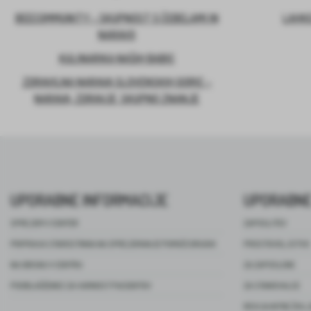
BEECOMMUNITY – SKUPNOST S ČEBELAMI IN
LAHKO
NARAVO
KULINARIKA NAŠIH BABIC
ZDRAVILNA NARAVA SLOVENSKIH GORIC –
NARAVA, ZDRAVJE, SKUPNO ZNANJE
UPORABNE INFORMACIJE
UPORABNE
SPREJEM V CENTER
ZAPOSLITEV
PRIPRAVA STAROSTNIKA NA SPREJEMANJE POMOČI DRUGIH
PROSTOVOLJSTVO
NA OBISKU V CENTRU
ZA ZAPOSLENE
POOBLAŠČENEC ZA VARNOST PACIENTOV
ZA STANOVALCE
REVIJA NITKE ŽIVL