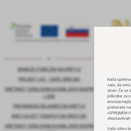
BIVANJE STAREJŠIH NA KMETIJI
KADROVSK
PROJEKT LAS – ZAPELJIMO VAS
Naša spletna
zato, da omog
UMETNOST SODELOVANJA RANLJIVIH SKUPIN
stran. Če se 
piškotke za o
LJUDI
enostavnejšo 
PREHRANSKE DELAVNICE NA KMETIJI
preberete na
»SPREJMEM VS
KMETIJA KOT TERAPEVTSKI PROSTOR
»Nastavitvah
UMETNOST SODELOVANJA RANLJIVIH SKUPIN
Vašo izbiro b