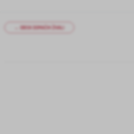
← OBISK DOMAČIH ŽIVALI