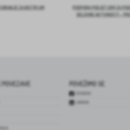
 BRANJE ZA BISTRI UM
PODPORA PODJETJEM ZA PO
DELOVNE AKTIVNOSTI – PR
 POVEZAVE
POVEŽIMO SE
FACEBOOK
LINKEDIN
JENJA