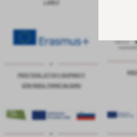
LJUDI 2
KRE
PROSTOVOLJSTVO V SKUPNOSTI
UČNI MODUL POMOČ NA DOMU