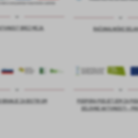
ATIVNOST BREZ MEJA
RAČUNALNIŠKE DELA
 BRANJE ZA BISTRI UM
PODPORA PODJETJEM ZA PO
DELOVNE AKTIVNOSTI – PR