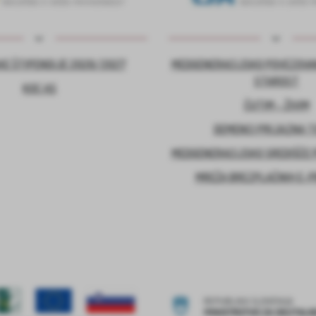
E ŠTIPENDIJE 2026/2027
MEDGENERACIJSKO POVEZOVA
STAROST
KOC AS
ČUTIM – ŽIVIM
DEMENCI PRIJAZNA 
MEDGENERACIJSKO SREDIŠČE P
MREŽA BREZPLAČNIH E-