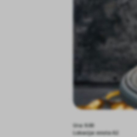
Ura: 9.00
Lokacija: enota A2