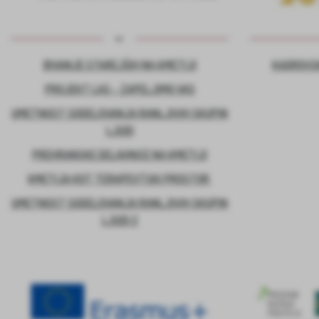
BIVANJE STAREJŠIH NA KMETIJI
KADROVSK
PROJEKT LAS – ZAPELJIMO VAS
UMETNOST SODELOVANJA RANLJIVIH SKUPIN
LJUDI
PREHRANSKE DELAVNICE NA KMETIJI
KMETIJA KOT TERAPEVTSKI PROSTOR
UMETNOST SODELOVANJA RANLJIVIH SKUPIN
LJUDI 2