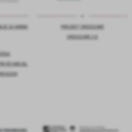
NJE ZA VARNO
PROJEKT CROSSCARE
CROSSCARE 2.0
TOČKA
RI OŠ HORJUL
PREVOZOV