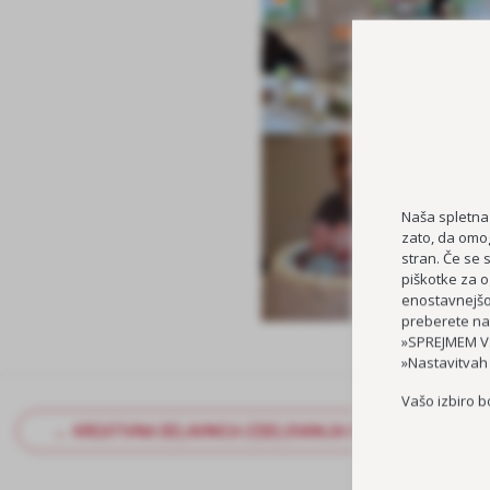
Naša spletna
zato, da omog
stran. Če se 
piškotke za o
enostavnejšo 
preberete na
»SPREJMEM VS
»Nastavitvah
Vašo izbiro b
← KREATIVNA DELAVNICA IZDELOVANJA BOŽIČNO-NOVOLETN