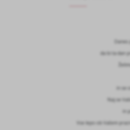
Danes p
da bi ta dan 
Želim
in se 
Naj se Vaš
in 
Vse lepo ob Vašem prazn