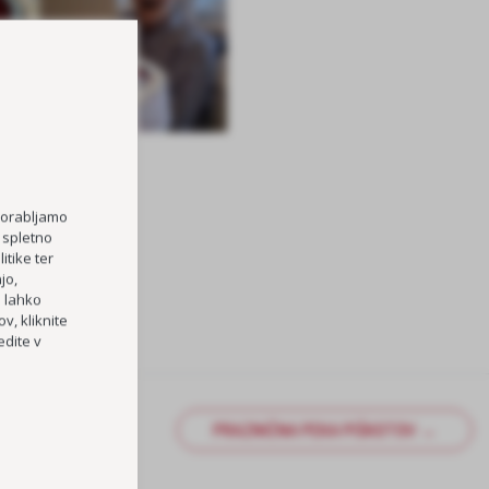
porabljamo
 spletno
itike ter
jo,
h lahko
v, kliknite
dite v
PRAZNIČNA PEKA PIŠKOTOV →