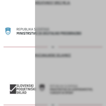
KREATIVNOST BREZ MEJA
RAČUNALNIŠKE DELAVNICE