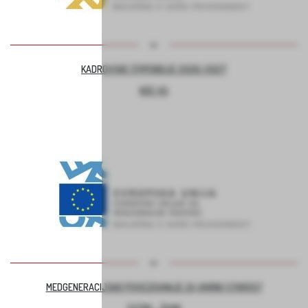
KADROVSKE ŠTIPENDIJE 2026/2027
KOC AS
MEDGENERACIJSKO POVEZOVANJE ZA VARNO STAROST