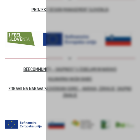
PROJEKT DESIGN MANAGEMENT SLOVENIJA
BEECOMMUNITY – SKUPNOST S ČEBELAMI IN NARAVO
KULINARIKA NAŠIH BABIC
ZDRAVILNA NARAVA SLOVENSKIH GORIC – NARAVA, ZDRAVJE, SKUPNO
ZNANJE