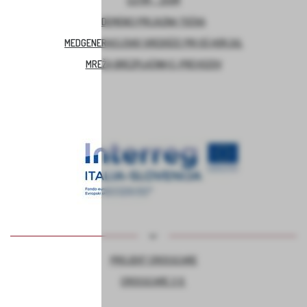
ČUTIM – ŽIVIM
DEMENCI PRIJAZNA TOČKA
MEDGENERACIJSKO SREDIŠČE PRI OŠ HORJUL
MREŽA BREZPLAČNIH E-PREVOZOV
PROJEKT CROSSCARE
CROSSCARE 2.0