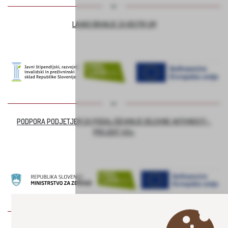
LAHKO BRANJE ZA BISTRI UM
PODPORA PODJETJEM ZA PODALJŠEVANJE DELOVNE AKTIVNOSTI –
PROJEKT ASI+