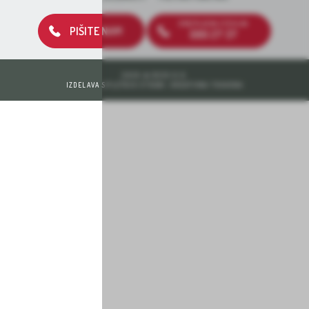
BREZPLAČNA ŠTEVILKA
PIŠITE NAM
080 27 37
2026 © DEOS D.D.
IZDELAVA SPLETNIH STRANI: KREATIVNA TOVARNA