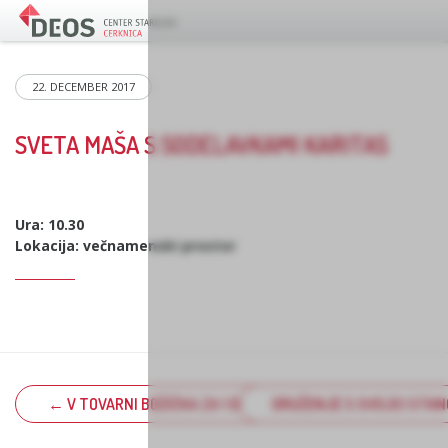
22. DECEMBER 2017
SVETA MAŠA S SODELAVKAMI KARITAS
Ura: 10.30
Lokacija: večnamenski prostor
← V TOVARNI BOŽIČKA ZA 1 DAN
DRUŽENJE S SVOJCI STA