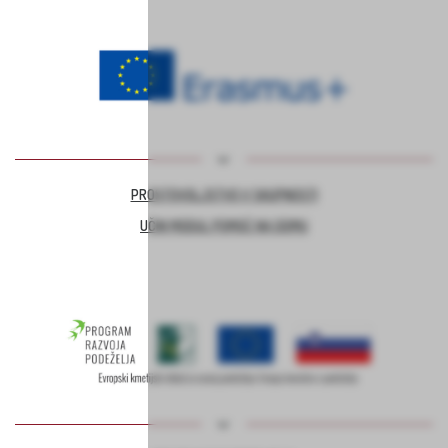
PROSTOVOLJSTVO V SKUPNOSTI
UČNI MODUL POMOČ NA DOMU