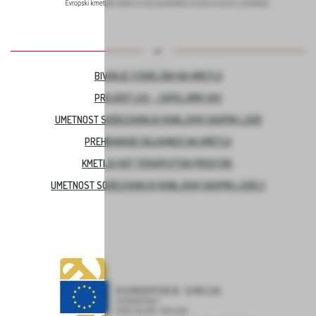
BIVANJE STAREJŠIH NA KMETIJI
PROJEKT LAS – ZAPELJIMO VAS
UMETNOST SODELOVANJA RANLJIVIH SKUPIN LJUDI
PREHRANSKE DELAVNICE NA KMETIJI
KMETIJA KOT TERAPEVTSKI PROSTOR
UMETNOST SODELOVANJA RANLJIVIH SKUPIN LJUDI 2