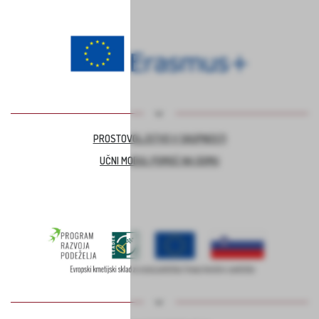
PROSTOVOLJSTVO V SKUPNOSTI
UČNI MODUL POMOČ NA DOMU