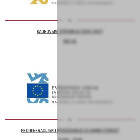
KADROVSKE ŠTIPENDIJE 2026/2027
KOC AS
MEDGENERACIJSKO POVEZOVANJE ZA VARNO STAROST