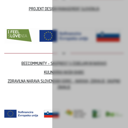
PROJEKT DESIGN MANAGEMENT SLOVENIJA
BEECOMMUNITY – SKUPNOST S ČEBELAMI IN NARAVO
KULINARIKA NAŠIH BABIC
ZDRAVILNA NARAVA SLOVENSKIH GORIC – NARAVA, ZDRAVJE, SKUPNO
ZNANJE