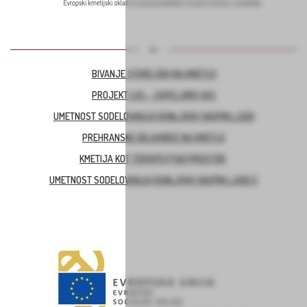
BIVANJE STAREJŠIH NA KMETIJI
PROJEKT LAS – ZAPELJIMO VAS
UMETNOST SODELOVANJA RANLJIVIH SKUPIN LJUDI
PREHRANSKE DELAVNICE NA KMETIJI
KMETIJA KOT TERAPEVTSKI PROSTOR
UMETNOST SODELOVANJA RANLJIVIH SKUPIN LJUDI 2