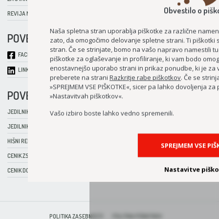
Obvestilo o pišk
REVIJA NITKE ŽIVLJENJA
Naša spletna stran uporablja piškotke za različne name
POVEŽIMO SE
zato, da omogočimo delovanje spletne strani. Ti piškotki
stran. Če se strinjate, bomo na vašo napravo namestili tud
FACEBOOK
piškotke za oglaševanje in profiliranje, ki vam bodo omog
enostavnejšo uporabo strani in prikaz ponudbe, ki je za 
LINKEDIN
preberete na strani
Razkritje rabe piškotkov
. Če se strin
»SPREJMEM VSE PIŠKOTKE«, sicer pa lahko dovoljenja za 
POVEZAVE CENTRA
»Nastavitvah piškotkov«.
JEDILNIK – JULIJ 2026
Vašo izbiro boste lahko vedno spremenili.
JEDILNIK – AVGUST 2026
HIŠNI RED
SPREJMEM VSE PI
CENIK ZSV
Nastavitve pišk
CENIK DO
POLITIKA ZASEBNOSTI
POLITIKA PIŠKOTKOV