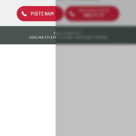
BREZPLAČNA ŠTEVILKA
PIŠITE NAM
080 27 37
2026 © DEOS D.D.
IZDELAVA SPLETNIH STRANI: KREATIVNA TOVARNA