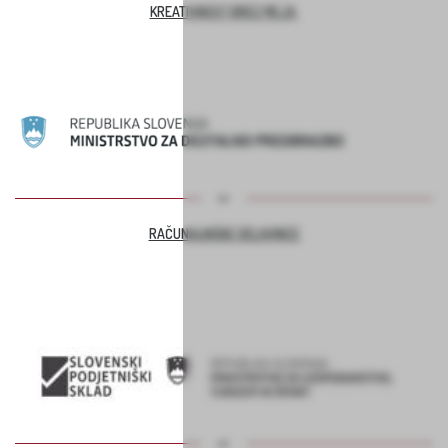
KREATIVNOST BREZ MEJA
RAČUNALNIŠKE DELAVNICE