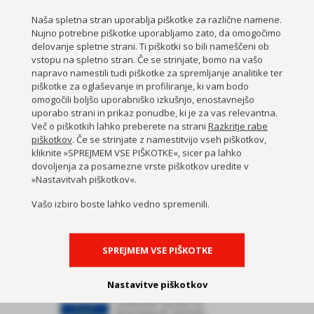
Naša spletna stran uporablja piškotke za različne namene.
Nujno potrebne piškotke uporabljamo zato, da omogočimo
delovanje spletne strani. Ti piškotki so bili nameščeni ob
vstopu na spletno stran. Če se strinjate, bomo na vašo
napravo namestili tudi piškotke za spremljanje analitike ter
piškotke za oglaševanje in profiliranje, ki vam bodo
omogočili boljšo uporabniško izkušnjo, enostavnejšo
uporabo strani in prikaz ponudbe, ki je za vas relevantna.
Več o piškotkih lahko preberete na strani
Razkritje rabe
piškotkov
. Če se strinjate z namestitvijo vseh piškotkov,
kliknite »SPREJMEM VSE PIŠKOTKE«, sicer pa lahko
dovoljenja za posamezne vrste piškotkov uredite v
KADROVSKE ŠTIPENDIJE 2026/2027
»Nastavitvah piškotkov«.
KOC AS
Vašo izbiro boste lahko vedno spremenili.
SPREJMEM VSE PIŠKOTKE
Nastavitve piškotkov