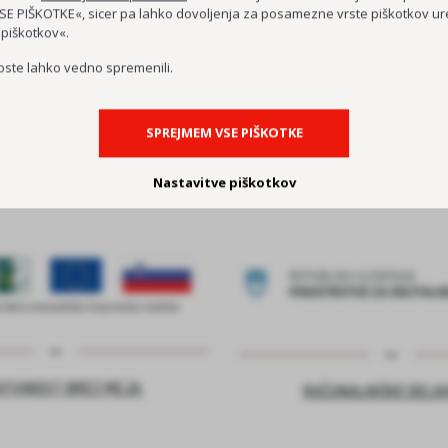
E PIŠKOTKE«, sicer pa lahko dovoljenja za posamezne vrste piškotkov ure
DEMENCI PRIJAZNA 
 piškotkov«.
MEDGENERACIJSKO SREDIŠČE P
oste lahko vedno spremenili.
MREŽA BREZPLAČNIH E-
SPREJMEM VSE PIŠKOTKE
Nastavitve piškotkov
ATIVNOST BREZ MEJA
RAČUNALNIŠKE DELA