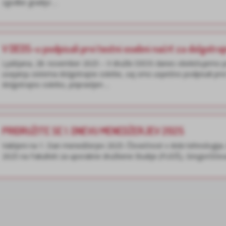
zgodbe gradijo ...
V DEOS-u podpisali prvi testni osebni načrt za dolgotra
Ljubljana, 28. november 2025 – V družbi DEOS danes obeležujemo
uvajanju sistema dolgotrajne oskrbe, saj smo uspešno podpisali prvi 
dolgotrajno oskrbo, pripravljen ...
PRIDRUŽITE SE 1. DNEVU MENEDŽERJEV 2025
Vabljeni na 1. Dan menedžerjev 2025: Človečnost v dobi tehnologije,
2025 na Fakulteti za uporabne družbene študije (FUDŠ), Gregorčičeva