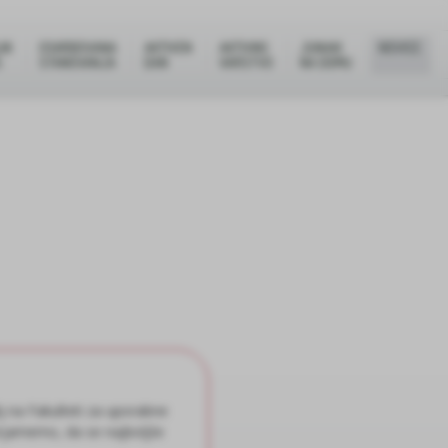
NI
OSKRBOVANA
AKTIVEN
AKTIVNO
JUNAKI
NOVICE
S
STANOVANJA
DAN
VARSTVO
NA DOMU
na Fakulteti za uporabne
erjamemo, da se najboljše