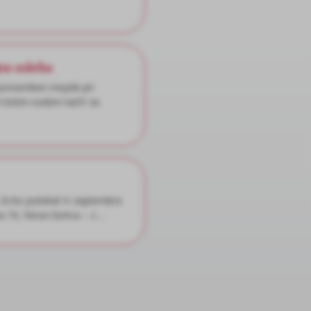
jno oskrbo
 pomemben mejnik pri
testni osebni načrt za
 ki bo potekal 4. septembra
 19, Nova Gorica – z ...