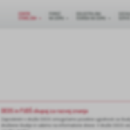
CENTRI
POMOČ
DOLGOTRAJNA
SOCIAL
STAREJŠIH
NA DOMU
OSKRBA NA DOMU
SERVI
DEOS in FUDŠ skupaj za razvoj znanja
Zaposlenim v družbi DEOS omogočamo posebne ugodnosti za študij 
družbene študije in vabimo na informativne dneve. V družbi DEOS v