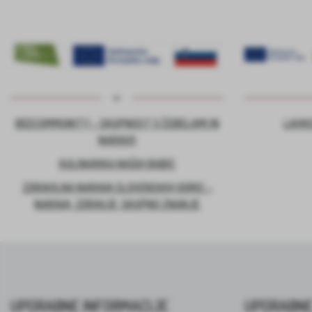
BEECOMMUNITY – SKUPNOST S ČEBELAMI IN
LAHKO
NARAVO
KULINARIKA NAŠIH BABIC
ZDRAVILNA NARAVA SLOVENSKIH GORIC –
NARAVA, ZDRAVJE, SKUPNO ZNANJE
UPORABNE INFORMACIJE
UPORABNE