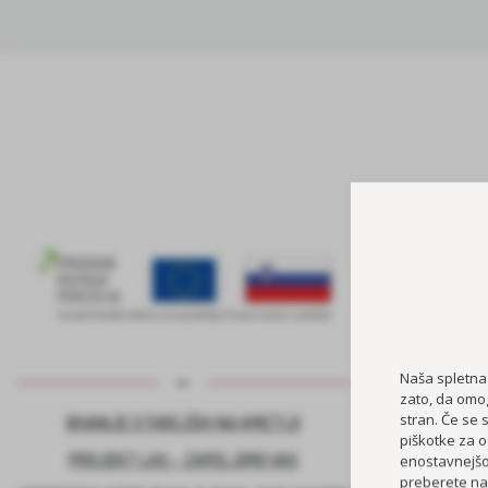
Naša spletna
zato, da omog
stran. Če se 
BIVANJE STAREJŠIH NA KMETIJI
KADROVSK
piškotke za o
PROJEKT LAS – ZAPELJIMO VAS
enostavnejšo 
preberete na