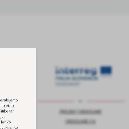
porabljamo
 spletno
itike ter
NJE ZA VARNO
PROJEKT CROSSCARE
jo,
CROSSCARE 2.0
h lahko
v, kliknite