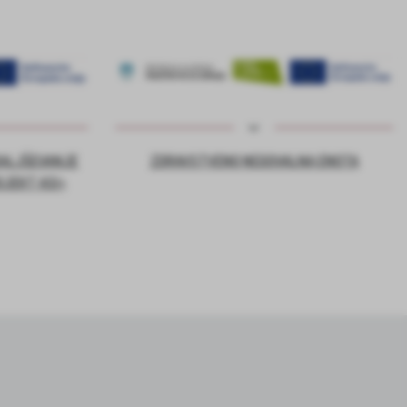
DALJŠEVANJE
ZDRAVSTVENO NEGOVALNA ENOTA
OJEKT ASI+