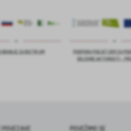
 BRANJE ZA BISTRI UM
PODPORA PODJETJEM ZA PO
DELOVNE AKTIVNOSTI – PR
 POVEZAVE
POVEŽIMO SE