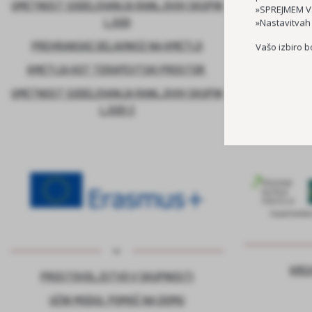
UMETNOST SODELOVANJA RANLJIVIH SKUPIN
»SPREJMEM VS
LJUDI
»Nastavitvah
PREHRANSKE DELAVNICE NA KMETIJI
Vašo izbiro b
KMETIJA KOT TERAPEVTSKI PROSTOR
UMETNOST SODELOVANJA RANLJIVIH SKUPIN
LJUDI 2
KRE
PROSTOVOLJSTVO V SKUPNOSTI
UČNI MODUL POMOČ NA DOMU