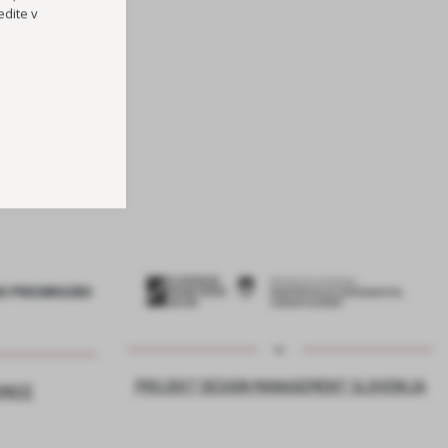
dite v
TOČKA
RI OŠ HORJUL
PREVOZOV
PROJEKT DESIGN MANAGEMENT SLOVENIJA
VNICE