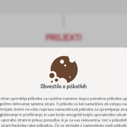
PROJEKTI
Obvestilo o piškotkih
 stran uporablja piškotke za različne namene. Nujno potrebne piškotke u
očimo delovanje spletne strani. Ti piškotki so bili nameščeni ob vstopu na
strinjate, bomo na vašo napravo namestili tudi piškotke za spremljanje anal
E ŠTIPENDIJE 2026/2027
MEDGENERACIJSKO POVEZOVA
glaševanje in profiliranje, ki vam bodo omogočili boljšo uporabniško izkušn
STAROST
KOC AS
uporabo strani in prikaz ponudbe, ki je za vas relevantna. Več o piškotki
 strani
Razkritje rabe piškotkov
. Če se strinjate z namestitvijo vseh piškotko
ČUTIM – ŽIVIM